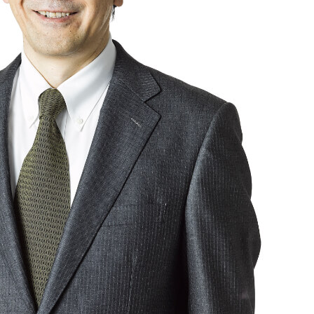
私
A
事
S
お