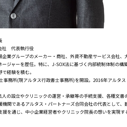
N
メ
長
会社 代表執行役
場企業グループのメーカー・商社、外資不動産サービス会社、
会
ージャーを歴任。特に、J-SOX法に基づく内部統制体制の構
野で経験を積む。
書士事務所(現アルタス行政書士事務所)を開設。2016年アルタ
サ
D
法人の設立やクリニックの運営・承継等の手続支援、各種文書
支援機関であるアルタス・パートナーズ合同会社の代表として、
の支援を通じ、中小企業経営者やクリニック院長の想いを実現す
お
C