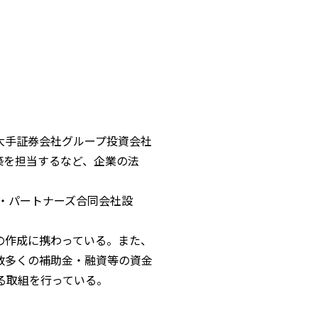
ews
ンバー紹介
Member
大手証券会社グループ投資会社
社概要
Company
築を担当するなど、企業の法
ス・パートナーズ合同会社設
ービス資料
ocument
の作成に携わっている。また、
数多くの補助金・融資等の資金
る取組を行っている。
問い合わせ
ontact