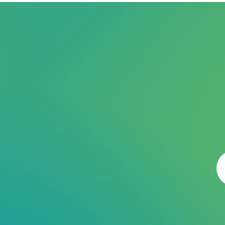
研
E
M