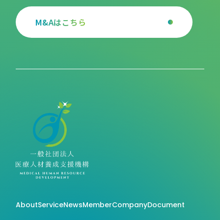
M&Aはこちら
About
Service
News
Member
Company
Document