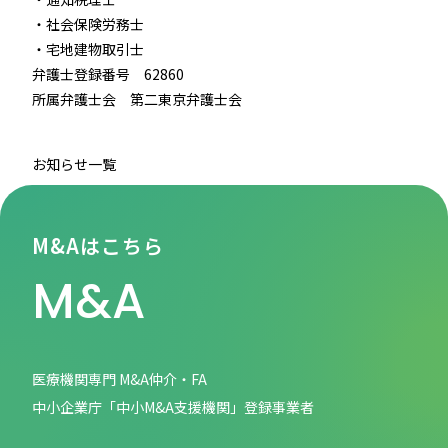
・社会保険労務士
お問い合わせ
・宅地建物取引士
Contact
弁護士登録番号 62860
所属弁護士会 第二東京弁護士会
研修・資格申込み
Enroll
お知らせ一覧
M&Aはこちら
M&Aはこちら
M&Aはこちら
M&A
医療機関専門 M&A仲介・FA
中小企業庁「中小M&A支援機関」登録事業者