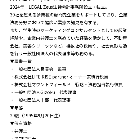
2024年 LEGAL Zeus法律会計事務所設立・独立。
事業内容
Service
30社を超える多業種の顧問先企業をサポートしており、企業
法務分野において幅広い業態の知見を有する。
また、学生時のマーケティングコンサルタントとしての起業
お知らせ
経験や、企業内弁護士を務めていた経験を活かして、不動産
News
会社、美容クリニックなど、複数社の役員や、社会貢献活動
を行う一般社団法人の代表理事等も務める。
▼肩書一覧
メンバー紹介
・一般社団法人良貢会 監事
Member
・株式会社LIFE RISE partner オーナー兼執行役員
・株式会社マウントフィールド 戦略・法務担当執行役員
・一般社団法人Gizoku 代表理事
会社概要
Company
・一般社団法人十郷 代表理事
▼年齢
29歳（1995年9月20日生）
サービス資料
▼保有資格
Document
・弁護士
・通知税理士